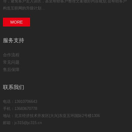
导，避免客户走入误区，甚至帮助客户整理文案做好内容规划,会帮助客户
构造互联网的升级计划...
MORE
服务支持
合作流程
常见问题
售后保障
联系我们
电话：13910706643
手机：13683670778
地址：北京经济技术开发区(大兴)东亚五环国际2号楼1306
邮箱：jc315@jc315.cn